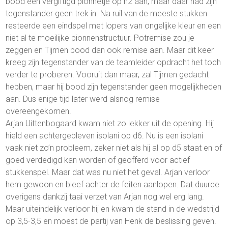
bood een vergiftigd pionnetje op h2 aan, maar daar had zijn
tegenstander geen trek in. Na ruil van de meeste stukken
resteerde een eindspel met lopers van ongelijke kleur en een
niet al te moeilijke pionnenstructuur. Potremise zou je
zeggen en Tijmen bood dan ook remise aan. Maar dit keer
kreeg zijn tegenstander van de teamleider opdracht het toch
verder te proberen. Vooruit dan maar, zal Tijmen gedacht
hebben, maar hij bood zijn tegenstander geen mogelijkheden
aan. Dus enige tijd later werd alsnog remise
overeengekomen.
Arjan Uittenbogaard kwam niet zo lekker uit de opening. Hij
hield een achtergebleven isolani op d6. Nu is een isolani
vaak niet zo’n probleem, zeker niet als hij al op d5 staat en of
goed verdedigd kan worden of geofferd voor actief
stukkenspel. Maar dat was nu niet het geval. Arjan verloor
hem gewoon en bleef achter de feiten aanlopen. Dat duurde
overigens dankzij taai verzet van Arjan nog wel erg lang.
Maar uiteindelijk verloor hij en kwam de stand in de wedstrijd
op 3,5-3,5 en moest de partij van Henk de beslissing geven.