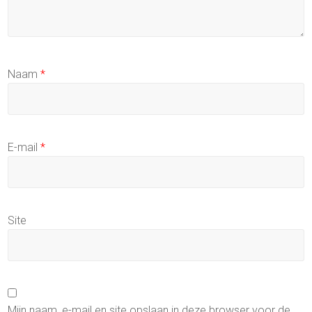
Naam
*
E-mail
*
Site
Mijn naam, e-mail en site opslaan in deze browser voor de