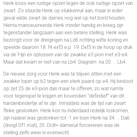
Henk koos een rustige opzet tegen de ook rustige opzet van
zwart. Zo stuurde Henk op stukkenruil aan, maar in ieder
geval wilde zwart de dames nog wel op het bord houden.
Hierna manoeuvreerde Henk minder handig en kreeg zijn
tegenstander langzaam aan een betere stelling. Henk was
bezorgd voor de dreigingen na Ld6 richting witte koning en
speelde daarom 18. f4 exf3 e.p. 19. Dxf3 in de hoop op druk
via de f-lijn en oplossen van de zwakke e3 pion met e3-e4.
Maar dat kwam er niet van na Lb4. Diagram. na 20. … Lb4.
De nieuwe zorg voor Henk was te blijven zitten met een
zwakke loper op b2 tegen een sterk paard op e4. Hij besloot
op zet 25 de e3-pion dan maar te offeren, zo wat ruimte
voor tegenspel te krijgen en bovendien “definitief” van dit
handenbindertje af te zijn. Inmiddels was de tijd van zwart
flinke geslonken. Henk kon nu inderdaad redelijk loskomen,
zijn nadeel was geslonken tot -1 en toen Henk na 34. … Da6
(dreigt Df1 mat), 35. Dc8+ dameruil forcerenen was de
stelling zelfs weer in evenwicht.