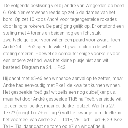
.De volgende beslissing viel bij André van Wingerden op bord
6. Ook hier verdwenen reeds op zet 6 de dames van het
bord. Op zet 10 koos André voor tegengestelde rokades
door lang te rokeren. De partij ging gelijk op. Er ontstond een
stelling met 4 torens en beiden nog een licht stuk,
zwartveldige loper voor wit en een paard voor zwart. Toen
André 24. … Pc2 speelde wilde hij wat druk op de witte
stelling creëren. Hoewel de computer enige voorkeur voor
een andere zet had, was het kleine plusje niet aan wit
besteed. Diagram na 24. … Pc2.
Hij dacht met e5-e6 een winnende aanval op te zetten, maar
André had eenvoudig met Pxe1 de kwaliteit kunnen winnen!
Het gespeelde fxe6 gaf wit zelfs een nog duidelijker plus,
maar het door André gespeelde Tfd5 na Txe6, verleidde wit
tot een begrijpelijke, maar duidelijke foutzet. Want na 27.
Te7?? (dreigt Txc7+ en Txg7) valt het kwartje onmiddellijk in
het voordeel van André 27. … Td1+, 28. Txd1 Txd1+, 29. Ke2
Te1+. Tja, daar gaat de toren op e7 en wit gaf gelijk