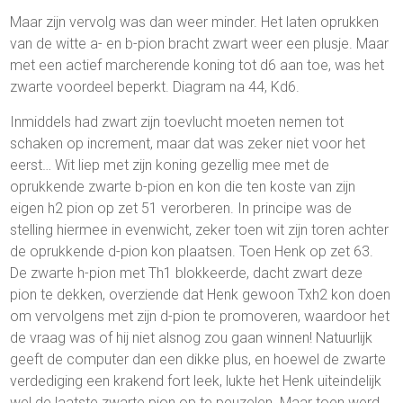
Maar zijn vervolg was dan weer minder. Het laten oprukken
van de witte a- en b-pion bracht zwart weer een plusje. Maar
met een actief marcherende koning tot d6 aan toe, was het
zwarte voordeel beperkt. Diagram na 44, Kd6.
Inmiddels had zwart zijn toevlucht moeten nemen tot
schaken op increment, maar dat was zeker niet voor het
eerst… Wit liep met zijn koning gezellig mee met de
oprukkende zwarte b-pion en kon die ten koste van zijn
eigen h2 pion op zet 51 verorberen. In principe was de
stelling hiermee in evenwicht, zeker toen wit zijn toren achter
de oprukkende d-pion kon plaatsen. Toen Henk op zet 63.
De zwarte h-pion met Th1 blokkeerde, dacht zwart deze
pion te dekken, overziende dat Henk gewoon Txh2 kon doen
om vervolgens met zijn d-pion te promoveren, waardoor het
de vraag was of hij niet alsnog zou gaan winnen! Natuurlijk
geeft de computer dan een dikke plus, en hoewel de zwarte
verdediging een krakend fort leek, lukte het Henk uiteindelijk
wel de laatste zwarte pion op te peuzelen. Maar toen werd