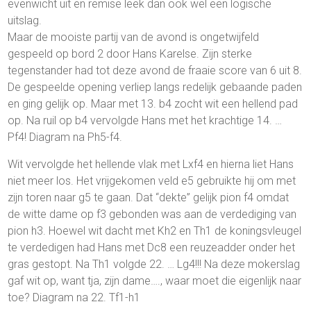
evenwicht uit en remise leek dan ook wel een logische
uitslag.
Maar de mooiste partij van de avond is ongetwijfeld
gespeeld op bord 2 door Hans Karelse. Zijn sterke
tegenstander had tot deze avond de fraaie score van 6 uit 8.
De gespeelde opening verliep langs redelijk gebaande paden
en ging gelijk op. Maar met 13. b4 zocht wit een hellend pad
op. Na ruil op b4 vervolgde Hans met het krachtige 14. …
Pf4! Diagram na Ph5-f4.
Wit vervolgde het hellende vlak met Lxf4 en hierna liet Hans
niet meer los. Het vrijgekomen veld e5 gebruikte hij om met
zijn toren naar g5 te gaan. Dat “dekte” gelijk pion f4 omdat
de witte dame op f3 gebonden was aan de verdediging van
pion h3. Hoewel wit dacht met Kh2 en Th1 de koningsvleugel
te verdedigen had Hans met Dc8 een reuzeadder onder het
gras gestopt. Na Th1 volgde 22. … Lg4!!! Na deze mokerslag
gaf wit op, want tja, zijn dame…., waar moet die eigenlijk naar
toe? Diagram na 22. Tf1-h1