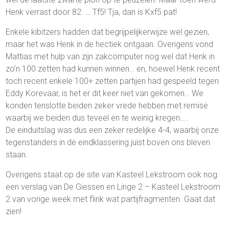
Henk verrast door 82. … Tf5! Tja, dan is Kxf5 pat!
Enkele kibitzers hadden dat begrijpelijkerwijze wel gezien,
maar het was Henk in de hectiek ontgaan. Overigens vond
Mattias met hulp van zijn zakcomputer nog wel dat Henk in
zo’n 100 zetten had kunnen winnen… en, hoewel Henk recent
toch recent enkele 100+ zetten partijen had gespeeld tegen
Eddy Korevaar, is het er dit keer niet van gekomen… We
konden tenslotte beiden zeker vrede hebben met remise
waarbij we beiden dus teveel en te weinig kregen…..
De einduitslag was dus een zeker redelijke 4-4, waarbij onze
tegenstanders in de eindklassering juist boven ons bleven
staan.
Overigens staat op de site van Kasteel Lekstroom ook nog
een verslag van De Giessen en Linge 2 – Kasteel Lekstroom
2 van vorige week met flink wat partijfragmenten. Gaat dat
zien!