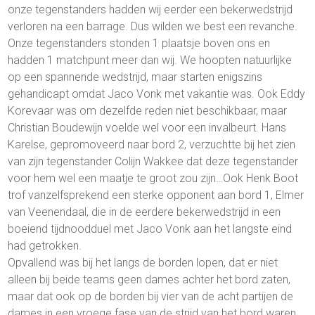
onze tegenstanders hadden wij eerder een bekerwedstrijd
verloren na een barrage. Dus wilden we best een revanche.
Onze tegenstanders stonden 1 plaatsje boven ons en
hadden 1 matchpunt meer dan wij. We hoopten natuurlijke
op een spannende wedstrijd, maar starten enigszins
gehandicapt omdat Jaco Vonk met vakantie was. Ook Eddy
Korevaar was om dezelfde reden niet beschikbaar, maar
Christian Boudewijn voelde wel voor een invalbeurt. Hans
Karelse, gepromoveerd naar bord 2, verzuchtte bij het zien
van zijn tegenstander Colijn Wakkee dat deze tegenstander
voor hem wel een maatje te groot zou zijn…Ook Henk Boot
trof vanzelfsprekend een sterke opponent aan bord 1, Elmer
van Veenendaal, die in de eerdere bekerwedstrijd in een
boeiend tijdnoodduel met Jaco Vonk aan het langste eind
had getrokken.
Opvallend was bij het langs de borden lopen, dat er niet
alleen bij beide teams geen dames achter het bord zaten,
maar dat ook op de borden bij vier van de acht partijen de
dames in een vroege fase van de strijd van het bord waren