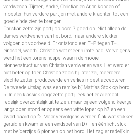
verdwenen. Tijmen, André, Christian en Arjan konden of
moesten hun verdere partijen met andere krachten tot een
goed einde zien te brengen.
Christian zette zijn partij op bord 7 goed op. Niet alleen de
dames verdwenen van het bord, maar andere stukken
volgden dit voorbeeld. Er ontstond een T+P tegen T+L
eindspel, waarbij Christian wat meer ruimte had. Vervolgens
werd het een toreneindspel waarin de mooie
pionnenstructuur van Christian verdwenen was. Het werd er
niet beter op toen Christian zoals hij later zei, meerdere
slechte zetten produceerde en verlies moest accepteren.
De tweede uitslag was een remise bij Mattias Stok op bord
5. In een klassiek opgezette partij leek het er allemaal
redelijk overzichtelijk uit te zien, maar bij een volgend keertje
langslopen stond er opeens een witte loper op h7 en een
zwart paard op f2! Maar vervolgens werden flink wat stukken
geruild en kwam er een eindspel van D+T en één licht stuk
met beiderzijds 6 pionnen op het bord. Het zag er redelijk in